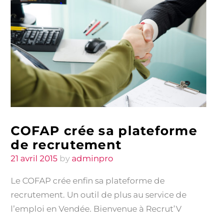
COFAP crée sa plateforme
de recrutement
Posted
21 avril 2015
by
adminpro
on
Le COFAP crée enfin sa plateforme de
recrutement. Un outil de plus au service de
l’emploi en Vendée. Bienvenue à Recrut’V