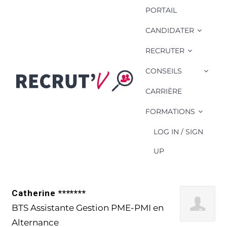
PORTAIL
CANDIDATER
RECRUTER
CONSEILS
Compétence
Candidat:
CARRIÈRE
Déclaration de TVA
FORMATIONS
LOG IN / SIGN
UP
Catherine *******
BTS Assistante Gestion PME-PMI en
Alternance