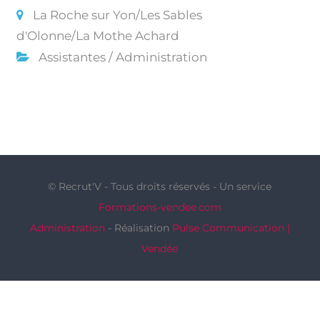
La Roche sur Yon/Les Sables
d'Olonne/La Mothe Achard
Assistantes / Administration
© Recrut'V - Tous droits réservés - Un service
Formations-vendee.com
Administration
- Réalisation
Pulse Communication |
Vendée