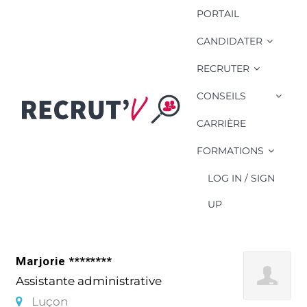
PORTAIL
CANDIDATER
RECRUTER
CONSEILS
Compétence
Candidat:
CARRIÈRE
disponibilité
FORMATIONS
LOG IN / SIGN
UP
Marjorie ********
Assistante administrative
Luçon