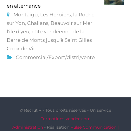
en alternance
Montaigu, Les Herbiers, la Roche
sur Yon, Challans, Beauvoir sur Mer,
l'ile d'yeu, côte vendéenne de la
Barre de Monts jusqu'à Saint Gilles
Croix de Vie
Commercial/Export/distri/vente
© Recrut'V - Tous droits réservés - Un service
Formations-vendee.com
Administration
- Réalisation
Pulse Communication |