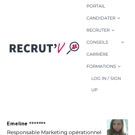
PORTAIL
CANDIDATER
RECRUTER
CONSEILS
Compétence
Candidat: Maitrise
CARRIÈRE
du pack office et
FORMATIONS
d'un PGI
LOG IN / SIGN
UP
Emeline *******
Responsable Marketing opérationnel