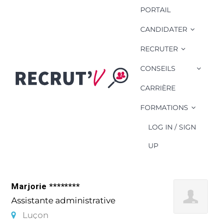
PORTAIL
CANDIDATER
RECRUTER
CONSEILS
Compétence
Candidat: pack
CARRIÈRE
office
FORMATIONS
LOG IN / SIGN
UP
Marjorie ********
Assistante administrative
Luçon