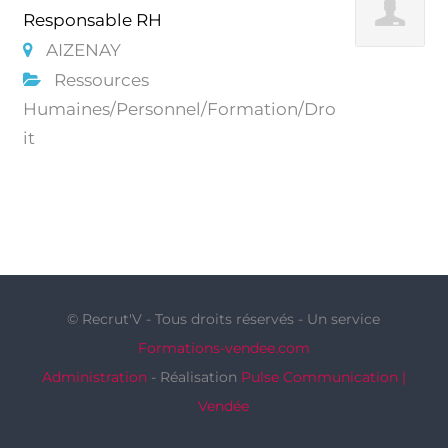
Responsable RH
AIZENAY
Ressources
Humaines/Personnel/Formation/Dro
it
© Recrut'V - Tous droits réservés - Un service
Formations-vendee.com
Administration
- Réalisation
Pulse Communication |
Vendée