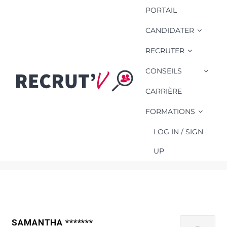
PORTAIL
CANDIDATER
RECRUTER
CONSEILS
Compétence
Candidat:
CARRIÈRE
Recrutement
FORMATIONS
formation paie veille
juridique
LOG IN / SIGN
UP
SAMANTHA *******