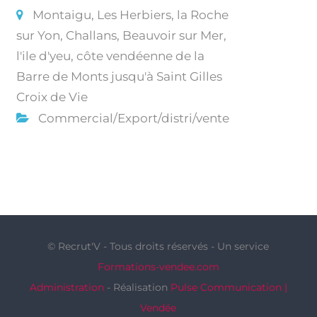
Montaigu, Les Herbiers, la Roche
sur Yon, Challans, Beauvoir sur Mer,
l'ile d'yeu, côte vendéenne de la
Barre de Monts jusqu'à Saint Gilles
Croix de Vie
Commercial/Export/distri/vente
© Recrut'V - Tous droits réservés - Un service
Formations-vendee.com
Administration
- Réalisation
Pulse Communication |
Vendée