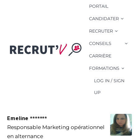
PORTAIL
CANDIDATER
RECRUTER
CONSEILS
Compétence
Candidat: rédiger
CARRIÈRE
un rapport
FORMATIONS
LOG IN / SIGN
UP
Emeline *******
Responsable Marketing opérationnel
en alternance