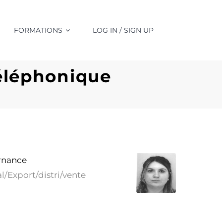
FORMATIONS
LOG IN / SIGN UP
éléphonique
rnance
l/Export/distri/vente