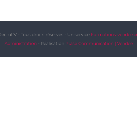
Recrut'V - Tous droits réservés - Un service
Formations-vendee.
Administration
- Réalisation
Pulse Communication | Vendée