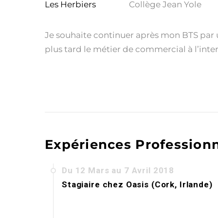
Les Herbiers
Collège Jean Yole
Je souhaite continuer après mon BTS par 
plus tard le métier de commercial à l’inte
Expériences Professionn
Du 12 Mars au 7 Avril 2018
Stagiaire
chez
Oasis (Cork, Irlande)