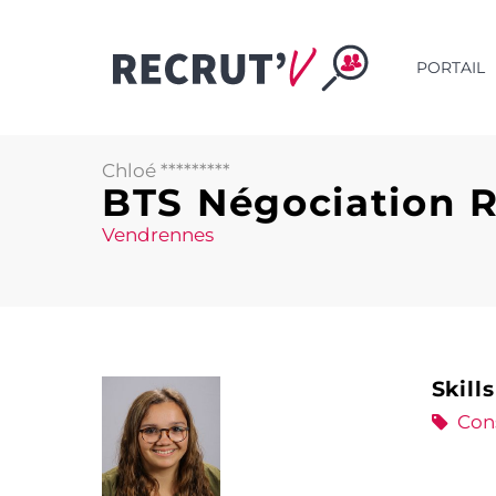
PORTAIL
Chloé *********
BTS Négociation R
Vendrennes
Skills
Cons