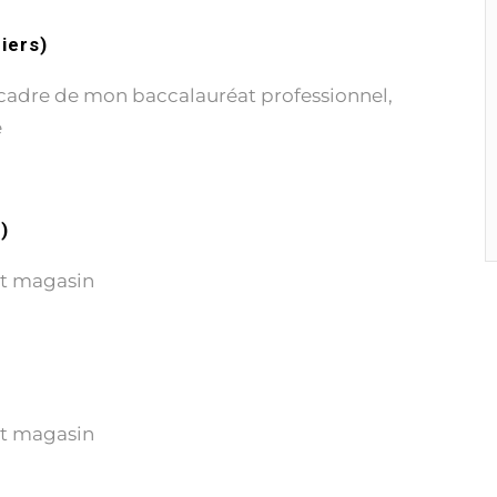
biers)
 cadre de mon baccalauréat professionnel,
e
)
nt magasin
nt magasin