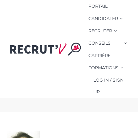
PORTAIL
CANDIDATER
RECRUTER
CONSEILS
Chrystelle *********
BTS Assistante de
CARRIÈRE
gestion PME PMI en
FORMATIONS
contrat de
professionnalisation
LOG IN / SIGN
Vendée
UP