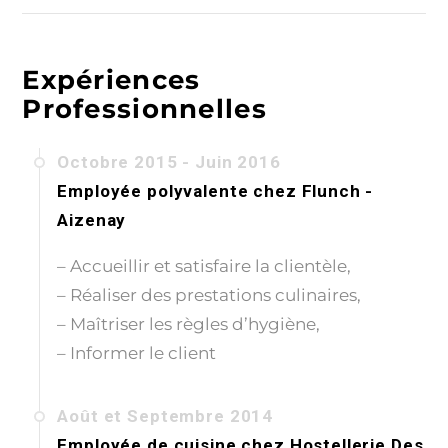
Expériences
Professionnelles
Octobre 2015 - Juin 2016
Employée polyvalente
chez
Flunch -
Aizenay
– Accueillir et satisfaire la clientèle,
– Réaliser des prestations culinaires,
– Maîtriser les règles d’hygiène,
– Informer le client
Août et Septembre 2014
Employée de cuisine
chez
Hostellerie Des