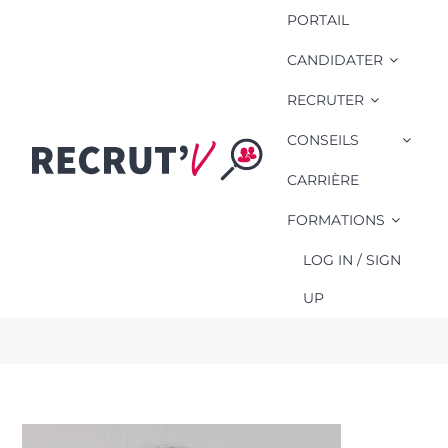
PORTAIL
CANDIDATER
RECRUTER
CONSEILS
Julie ****
BTS Négociation et
CARRIÈRE
Relation Client en
FORMATIONS
Alternance
LOG IN / SIGN
La Roche-sur-Yon / Challans / Aizenay / Saint-
Gilles-Croix-de-Vie
UP