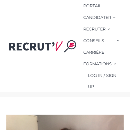
PORTAIL
CANDIDATER
RECRUTER
CONSEILS
Laurine ******
BTS management
CARRIÈRE
des unités
FORMATIONS
commerciales
LOG IN / SIGN
Les Sables d’Olonne
UP