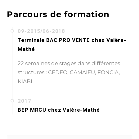
Parcours de formation
09-2015/06-2018
Terminale BAC PRO VENTE
chez
Valère-
Mathé
22 semaines de stages dans différentes
structures : CEDEO, CAMAIEU, FONCIA,
KIABI
2017
BEP MRCU
chez
Valère-Mathé