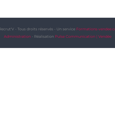
Recrut'V - Tous droits réservés - Un service
Formations-vendee.
Administration
- Réalisation
Pulse Communication | Vendée