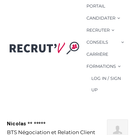
PORTAIL
CANDIDATER
RECRUTER
CONSEILS
Compétence
Candidat: Informer
CARRIÈRE
les adhérents sur les
FORMATIONS
produits ou services
LOG IN / SIGN
UP
Nicolas ** *****
BTS Négociation et Relation Client