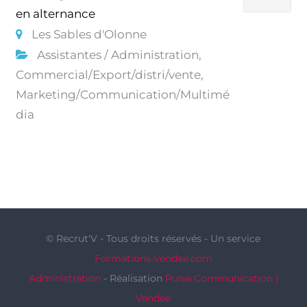
en alternance
Les Sables d'Olonne
Assistantes / Administration,
Commercial/Export/distri/vente,
Marketing/Communication/Multimé
dia
© Recrut'V - Tous droits réservés - Un service
Formations-vendee.com
Administration
- Réalisation
Pulse Communication |
Vendée